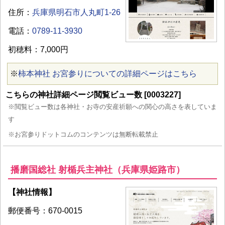
住所：
兵庫県明石市人丸町1-26
電話：
0789-11-3930
初穂料：7,000円
※
柿本神社 お宮参りについての詳細ページはこちら
こちらの神社詳細ページ閲覧ビュー数 [0003227]
※閲覧ビュー数は各神社・お寺の安産祈願への関心の高さを表していま
す
※お宮参りドットコムのコンテンツは無断転載禁止
播磨国総社 射楯兵主神社（兵庫県姫路市）
【神社情報】
郵便番号：670-0015