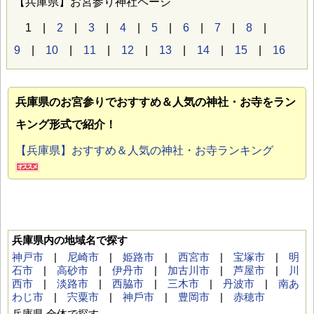
【兵庫県】お宮参り神社ページ
1 |
2
|
3
|
4
|
5
|
6
|
7
|
8
|
9
|
10
|
11
|
12
|
13
|
14
|
15
|
16
兵庫県のお宮参り
でおすすめ＆人気の神社・お寺をラン
キング形式で紹介！
【兵庫県】おすすめ＆人気の神社・お寺ランキング
兵庫県内の地域名で探す
神戸市
|
尼崎市
|
姫路市
|
西宮市
|
宝塚市
|
明
石市
|
高砂市
|
伊丹市
|
加古川市
|
芦屋市
|
川
西市
|
淡路市
|
西脇市
|
三木市
|
丹波市
|
南あ
わじ市
|
宍粟市
|
神⼾市
|
豊岡市
|
赤穂市
兵庫県 全体で探す