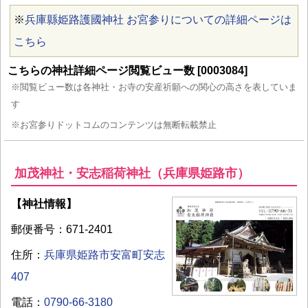
※
兵庫縣姫路護國神社 お宮参りについての詳細ページは
こちら
こちらの神社詳細ページ閲覧ビュー数 [0003084]
※閲覧ビュー数は各神社・お寺の安産祈願への関心の高さを表していま
す
※お宮参りドットコムのコンテンツは無断転載禁止
加茂神社・安志稲荷神社（兵庫県姫路市）
【神社情報】
郵便番号：671-2401
住所：
兵庫県姫路市安富町安志
407
電話：
0790-66-3180