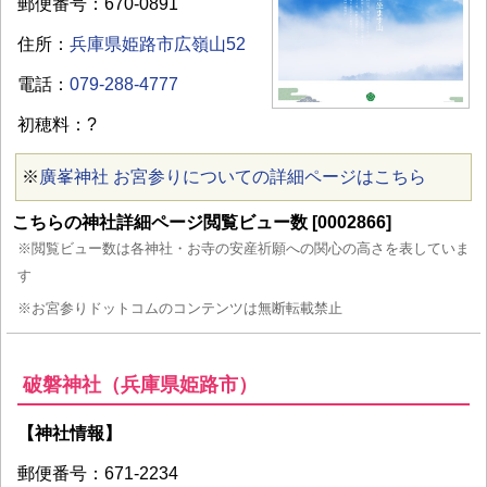
郵便番号：670-0891
住所：
兵庫県姫路市広嶺山52
電話：
079-288-4777
初穂料：?
※
廣峯神社 お宮参りについての詳細ページはこちら
こちらの神社詳細ページ閲覧ビュー数 [0002866]
※閲覧ビュー数は各神社・お寺の安産祈願への関心の高さを表していま
す
※お宮参りドットコムのコンテンツは無断転載禁止
破磐神社（兵庫県姫路市）
【神社情報】
郵便番号：671-2234