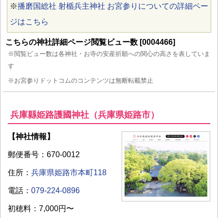
※
播磨国総社 射楯兵主神社 お宮参りについての詳細ペー
ジはこちら
こちらの神社詳細ページ閲覧ビュー数 [0004466]
※閲覧ビュー数は各神社・お寺の安産祈願への関心の高さを表していま
す
※お宮参りドットコムのコンテンツは無断転載禁止
兵庫縣姫路護國神社（兵庫県姫路市）
【神社情報】
郵便番号：670-0012
住所：
兵庫県姫路市本町118
電話：
079-224-0896
初穂料：7,000円〜