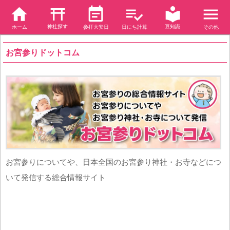
神社探す
豆知識
ホーム
参拝大安日
日にち計算
その他
お宮参りドットコム
お宮参りについてや、日本全国のお宮参り神社・お寺などにつ
いて発信する総合情報サイト