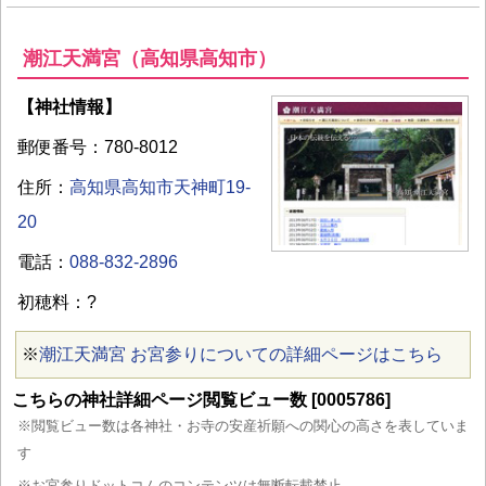
潮江天満宮（高知県高知市）
【神社情報】
郵便番号：780-8012
住所：
高知県高知市天神町19-
20
電話：
088-832-2896
初穂料：?
※
潮江天満宮 お宮参りについての詳細ページはこちら
こちらの神社詳細ページ閲覧ビュー数 [0005786]
※閲覧ビュー数は各神社・お寺の安産祈願への関心の高さを表していま
す
※お宮参りドットコムのコンテンツは無断転載禁止