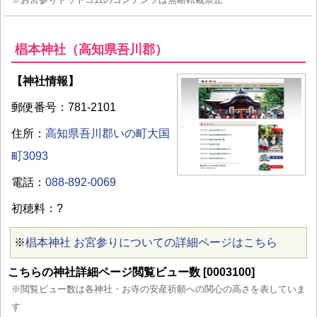
椙本神社（高知県吾川郡）
【神社情報】
郵便番号：781-2101
住所：
高知県吾川郡いの町大国
町3093
電話：
088-892-0069
初穂料：?
※
椙本神社 お宮参りについての詳細ページはこちら
こちらの神社詳細ページ閲覧ビュー数 [0003100]
※閲覧ビュー数は各神社・お寺の安産祈願への関心の高さを表していま
す