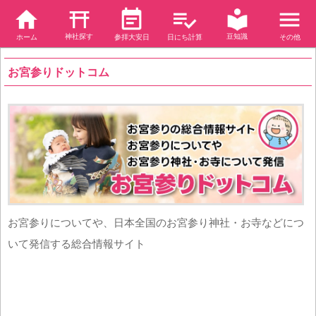
神社探す
豆知識
ホーム
参拝大安日
日にち計算
その他
お宮参りドットコム
お宮参りについてや、日本全国のお宮参り神社・お寺などにつ
いて発信する総合情報サイト