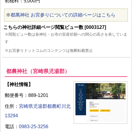
初穂料：5,000円
※
都萬神社 お宮参りについての詳細ページはこちら
こちらの神社詳細ページ閲覧ビュー数 [0003127]
※閲覧ビュー数は各神社・お寺の安産祈願への関心の高さを表していま
す
※お宮参りドットコムのコンテンツは無断転載禁止
都農神社（宮崎県児湯郡）
【神社情報】
郵便番号：889-1201
住所：
宮崎県児湯郡都農町川北
13294
電話：
0983-25-3256