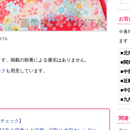
お宮
※各
TA
ます
■北
ます。掲載の順番による優劣はありません。
■関
ンク
も用意しています。
■中
■近
■中
■九
関連
りチェック】