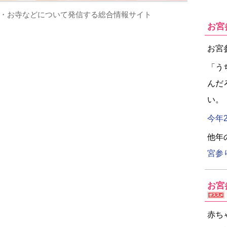
・お寺などについて発信する総合情報サイト
お宮
お宮
「う
んだ
い。
今年
他年
宮参
お宮
赤ち