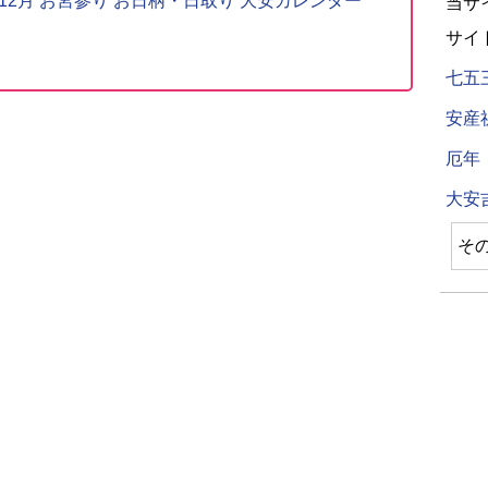
〜12月 お宮参り お日柄・日取り 大安カレンダー
当サ
サイ
七五
安産
厄年
大安
そ