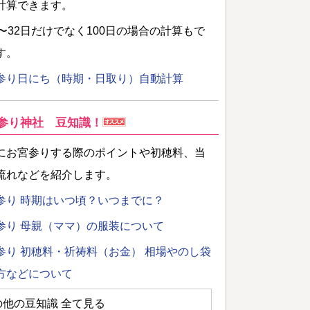
計算できます。
日〜32日だけでなく100日の場合の計算もで
す。
参り日にち（時期・日取り）自動計算
参り神社 豆知識！
にお宮参りする際のポイントや初穂料、当
流れなどを紹介します。
参り 時期はいつ頃？いつまでに？
参り 母親（ママ）の服装について
参り 初穂料・祈祷料（お金） 相場やのし袋
方などについて
の他の豆知識 全て見る