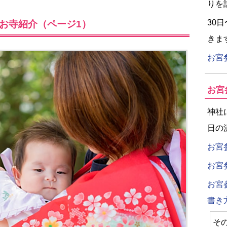
りを
30
お寺紹介（ページ1）
きま
お宮
お宮
神社
日の
お宮
お宮
お宮
書き
そ