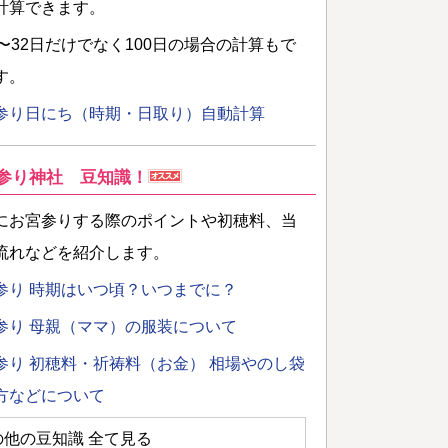
計算できます。
日〜32日だけでなく100日の場合の計算もで
す。
参り日にち（時期・日取り）自動計算
参り神社 豆知識！
にお宮参りする際のポイントや初穂料、当
流れなどを紹介します。
参り 時期はいつ頃？いつまでに？
参り 母親（ママ）の服装について
参り 初穂料・祈祷料（お金） 相場やのし袋
方などについて
の他の豆知識 全て見る