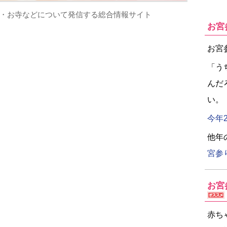
・お寺などについて発信する総合情報サイト
お宮
お宮
「う
んだ
い。
今年
他年
宮参
お宮
赤ち