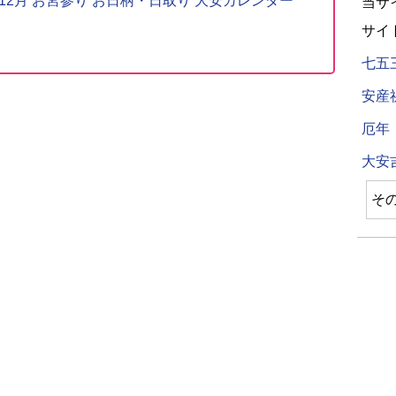
〜12月 お宮参り お日柄・日取り 大安カレンダー
当サ
サイ
七五
安産
厄年
大安
そ