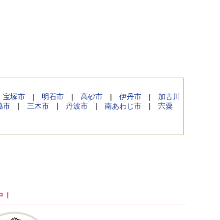
|
宝塚市
|
明石市
|
高砂市
|
伊丹市
|
加古川
脇市
|
三木市
|
丹波市
|
南あわじ市
|
宍粟
中！