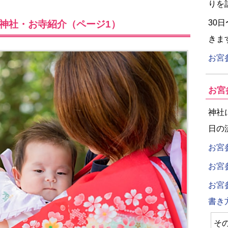
りを
30
神社・お寺紹介（ページ1）
きま
お宮
お宮
神社
日の
お宮
お宮
お宮
書き
そ