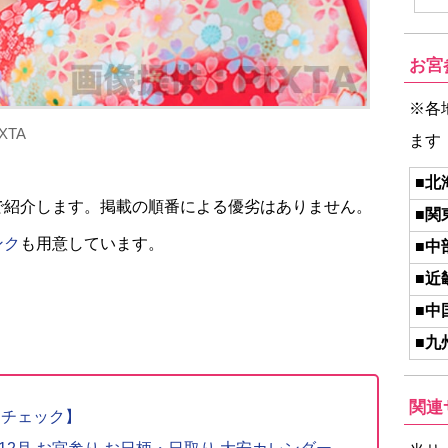
お宮
※各
TA
ます
■北
で紹介します。掲載の順番による優劣はありません。
■関
ンク
も用意しています。
■中
■近
■中
■九
関連
りチェック】