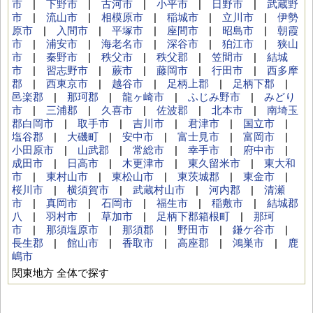
市
|
下野市
|
古河市
|
小平市
|
日野市
|
武蔵野
市
|
流山市
|
相模原市
|
稲城市
|
立川市
|
伊勢
原市
|
入間市
|
平塚市
|
座間市
|
昭島市
|
朝霞
市
|
浦安市
|
海老名市
|
深谷市
|
狛江市
|
狭山
市
|
秦野市
|
秩父市
|
秩父郡
|
笠間市
|
結城
市
|
習志野市
|
蕨市
|
藤岡市
|
行田市
|
西多摩
郡
|
西東京市
|
越谷市
|
足柄上郡
|
足柄下郡
|
邑楽郡
|
那珂郡
|
龍ヶ崎市
|
ふじみ野市
|
みどり
市
|
三浦郡
|
久喜市
|
佐波郡
|
北本市
|
南埼玉
郡白岡市
|
取手市
|
吉川市
|
君津市
|
国立市
|
塩谷郡
|
大磯町
|
安中市
|
富士見市
|
富岡市
|
小田原市
|
山武郡
|
常総市
|
幸手市
|
府中市
|
成田市
|
日高市
|
木更津市
|
東久留米市
|
東大和
市
|
東村山市
|
東松山市
|
東茨城郡
|
東金市
|
桜川市
|
横須賀市
|
武蔵村山市
|
河内郡
|
清瀬
市
|
真岡市
|
石岡市
|
福生市
|
稲敷市
|
結城郡
八
|
羽村市
|
草加市
|
足柄下郡箱根町
|
那珂
市
|
那須塩原市
|
那須郡
|
野田市
|
鎌ケ谷市
|
長生郡
|
館山市
|
香取市
|
高座郡
|
鴻巣市
|
鹿
嶋市
関東地方 全体で探す