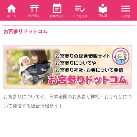
神社探す
豆知識
ホーム
参拝大安日
日にち計算
その他
お宮参りドットコム
お宮参りについてや、日本全国のお宮参り神社・お寺などにつ
いて発信する総合情報サイト