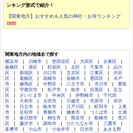
ンキング形式で紹介！
【関東地方】おすすめ＆人気の神社・お寺ランキング
関東地方内の地域名で探す
横浜市
|
川崎市
|
世田谷区
|
大田区
|
台東区
|
板橋区
|
港区
|
杉並区
|
北区
|
千葉市
|
品川
区
|
新宿区
|
川口市
|
文京区
|
江東区
|
渋谷
区
|
葛飾区
|
高崎市
|
前橋市
|
墨田区
|
水戸
市
|
練馬区
|
中野区
|
八王子市
|
市川市
|
豊島
区
|
宇都宮市
|
松戸市
|
柏市
|
目黒区
|
足立
区
|
さいたま市
|
中央区
|
伊勢崎市
|
千代田
区
|
大和市
|
太田市
|
川越市
|
市原市
|
所沢
市
|
日立市
|
栃木市
|
江戸川区
|
町田市
|
上尾
市
|
足利市
|
青梅市
|
鎌倉市
|
つくば市
|
土浦
市
|
春日部市
|
桐生市
|
熊谷市
|
船橋市
|
荒川
区
|
藤沢市
|
調布市
|
ひたちなか市
|
三鷹市
|
多摩市
|
小山市
|
小金井市
|
日光市
|
あきる野