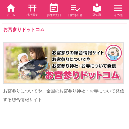
神社探す
豆知識
ホーム
参拝大安日
日にち計算
その他
お宮参りドットコム
お宮参りについてや、全国のお宮参り神社・お寺について発信
する総合情報サイト