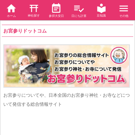
神社探す
豆知識
ホーム
参拝大安日
日にち計算
その他
お宮参りドットコム
お宮参りについてや、日本全国のお宮参り神社・お寺などにつ
いて発信する総合情報サイト