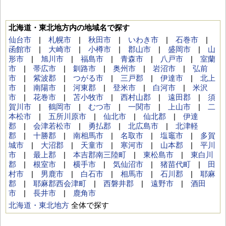
北海道・東北地方内の地域名で探す
仙台市
|
札幌市
|
秋田市
|
いわき市
|
石巻市
|
函館市
|
大崎市
|
小樽市
|
郡山市
|
盛岡市
|
山
形市
|
旭川市
|
福島市
|
青森市
|
八戸市
|
室蘭
市
|
帯広市
|
釧路市
|
奥州市
|
岩沼市
|
弘前
市
|
紫波郡
|
つがる市
|
三戸郡
|
伊達市
|
北上
市
|
南陽市
|
河東郡
|
登米市
|
白河市
|
米沢
市
|
花巻市
|
苫小牧市
|
西村山郡
|
遠田郡
|
須
賀川市
|
鶴岡市
|
むつ市
|
一関市
|
上山市
|
二
本松市
|
五所川原市
|
仙北市
|
仙北郡
|
伊達
郡
|
会津若松市
|
勇払郡
|
北広島市
|
北津軽
郡
|
十勝郡
|
南相馬市
|
名取市
|
塩竈市
|
多賀
城市
|
大沼郡
|
天童市
|
寒河市
|
山本郡
|
平川
市
|
最上郡
|
本吉郡南三陸町
|
東松島市
|
東白川
郡
|
根室市
|
横手市
|
気仙沼市
|
猪苗代町
|
田
村市
|
男鹿市
|
白石市
|
相馬市
|
石川郡
|
耶麻
郡
|
耶麻郡西会津町
|
西磐井郡
|
遠野市
|
酒田
市
|
長井市
|
鹿角市
北海道・東北地方
全体で探す