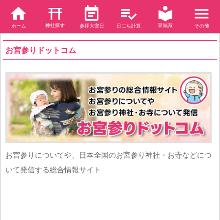
神社探す
豆知識
ホーム
参拝大安日
日にち計算
その他
お宮参りドットコム
お宮参りについてや、日本全国のお宮参り神社・お寺などにつ
いて発信する総合情報サイト