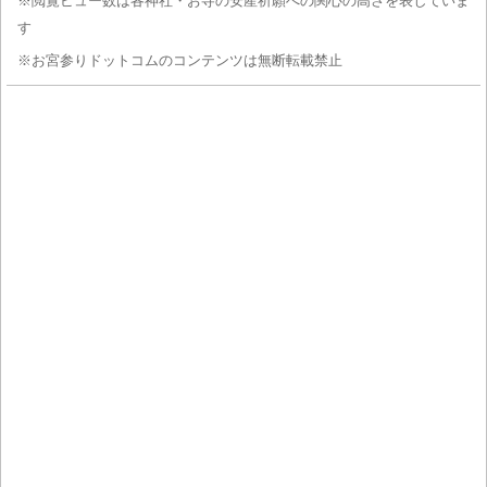
※閲覧ビュー数は各神社・お寺の安産祈願への関心の高さを表していま
す
※お宮参りドットコムのコンテンツは無断転載禁止