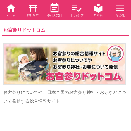
神社探す
豆知識
ホーム
参拝大安日
日にち計算
その他
お宮参りドットコム
お宮参りについてや、日本全国のお宮参り神社・お寺などにつ
いて発信する総合情報サイト