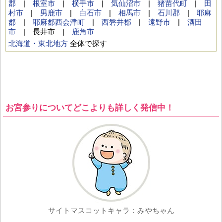
郡
|
根室市
|
横手市
|
気仙沼市
|
猪苗代町
|
田
村市
|
男鹿市
|
白石市
|
相馬市
|
石川郡
|
耶麻
郡
|
耶麻郡西会津町
|
西磐井郡
|
遠野市
|
酒田
市
| 長井市 |
鹿角市
北海道・東北地方
全体で探す
お宮参りについてどこよりも詳しく発信中！
サイトマスコットキャラ：みやちゃん