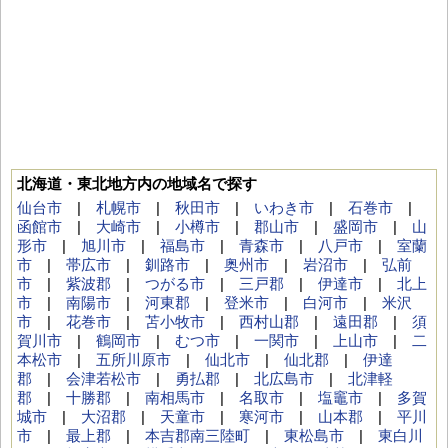
北海道・東北地方内の地域名で探す
仙台市
|
札幌市
|
秋田市
|
いわき市
|
石巻市
|
函館市
|
大崎市
|
小樽市
|
郡山市
|
盛岡市
|
山
形市
|
旭川市
|
福島市
|
青森市
|
八戸市
|
室蘭
市
|
帯広市
|
釧路市
|
奥州市
|
岩沼市
|
弘前
市
|
紫波郡
|
つがる市
|
三戸郡
|
伊達市
|
北上
市
|
南陽市
|
河東郡
|
登米市
|
白河市
|
米沢
市
|
花巻市
|
苫小牧市
|
西村山郡
|
遠田郡
|
須
賀川市
|
鶴岡市
|
むつ市
|
一関市
|
上山市
|
二
本松市
|
五所川原市
|
仙北市
|
仙北郡
|
伊達
郡
|
会津若松市
|
勇払郡
|
北広島市
|
北津軽
郡
|
十勝郡
|
南相馬市
|
名取市
|
塩竈市
|
多賀
城市
|
大沼郡
|
天童市
|
寒河市
|
山本郡
|
平川
市
|
最上郡
|
本吉郡南三陸町
|
東松島市
|
東白川