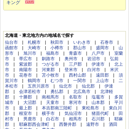
キング
北海道・東北地方内の地域名で探す
仙台市
|
札幌市
|
秋田市
|
いわき市
|
石巻市
|
函館市
|
大崎市
|
小樽市
|
郡山市
|
盛岡市
|
山
形市
|
旭川市
|
福島市
|
青森市
|
八戸市
|
室蘭
市
|
帯広市
|
釧路市
|
奥州市
|
岩沼市
|
弘前
市
|
紫波郡
|
つがる市
|
三戸郡
|
伊達市
|
北上
市
|
南陽市
|
河東郡
|
登米市
|
白河市
|
米沢
市
|
花巻市
|
苫小牧市
|
西村山郡
|
遠田郡
|
須
賀川市
|
鶴岡市
|
むつ市
|
一関市
|
上山市
|
二
本松市
|
五所川原市
|
仙北市
|
仙北郡
|
伊達
郡
|
会津若松市
|
勇払郡
|
北広島市
|
北津軽
郡
|
十勝郡
|
南相馬市
|
名取市
|
塩竈市
|
多賀
城市
|
大沼郡
|
天童市
|
寒河市
|
山本郡
|
平川
市
|
最上郡
|
本吉郡南三陸町
|
東松島市
|
東白川
郡
|
根室市
|
横手市
|
気仙沼市
|
猪苗代町
|
田
村市
|
男鹿市
|
白石市
|
相馬市
|
石川郡
|
耶麻
郡
|
耶麻郡西会津町
|
西磐井郡
|
遠野市
|
酒田