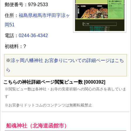
郵便番号：979-2533
住所：
福島県相馬市坪田字涼ヶ
岡51
電話：
0244-36-4342
初穂料：?
※
涼ヶ岡八幡神社 お宮参りについての詳細ページはこち
ら
こちらの神社詳細ページ閲覧ビュー数 [0000392]
※閲覧ビュー数は各神社・お寺の安産祈願への関心の高さを表していま
す
※お宮参りドットコムのコンテンツは無断転載禁止
船魂神社（北海道函館市）