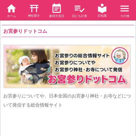
神社探す
豆知識
ホーム
参拝大安日
日にち計算
その他
お宮参りドットコム
お宮参りについてや、日本全国のお宮参り神社・お寺などにつ
いて発信する総合情報サイト