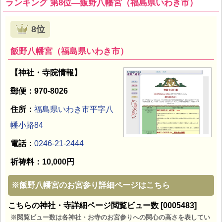
ランキング 第8位―飯野八幡宮（福島県いわき市）
8位
飯野八幡宮（福島県いわき市）
【神社・寺院情報】
郵便：970-8026
住所：
福島県いわき市平字八
幡小路84
電話：
0246-21-2444
祈祷料：10,000円
※
飯野八幡宮のお宮参り詳細ページはこちら
こちらの神社・寺詳細ページ閲覧ビュー数 [0005483]
※閲覧ビュー数は各神社・お寺のお宮参りへの関心の高さを表してい