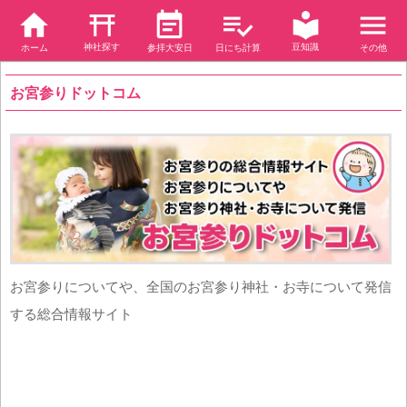
神社探す
豆知識
ホーム
参拝大安日
日にち計算
その他
お宮参りドットコム
お宮参りについてや、全国のお宮参り神社・お寺について発信
する総合情報サイト