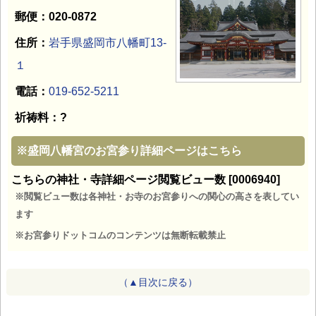
郵便：020-0872
住所：
岩手県盛岡市八幡町13-
１
電話：
019-652-5211
祈祷料：?
※
盛岡八幡宮のお宮参り詳細ページはこちら
こちらの神社・寺詳細ページ閲覧ビュー数 [0006940]
※閲覧ビュー数は各神社・お寺のお宮参りへの関心の高さを表してい
ます
※お宮参りドットコムのコンテンツは無断転載禁止
（▲目次に戻る）