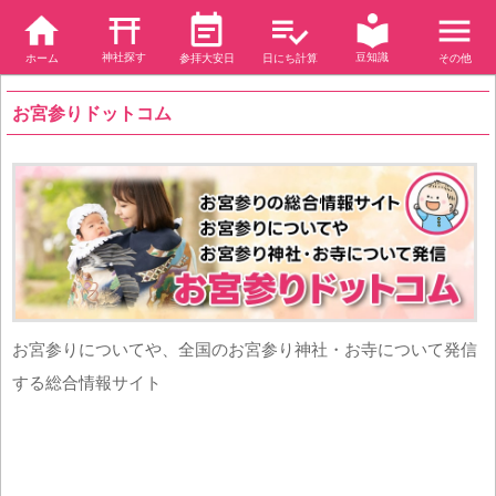
神社探す
豆知識
ホーム
参拝大安日
日にち計算
その他
お宮参りドットコム
お宮参りについてや、全国のお宮参り神社・お寺について発信
する総合情報サイト