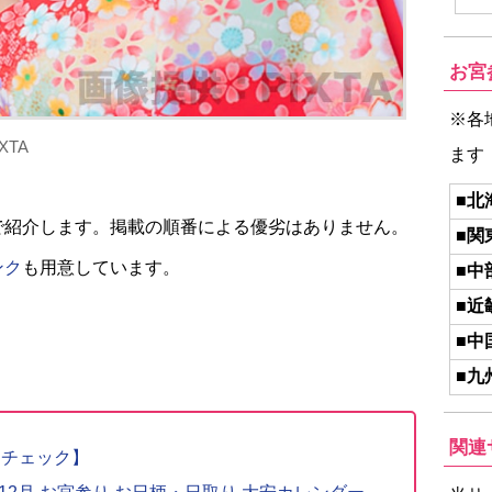
お宮
※各
TA
ます
■北
で紹介します。掲載の順番による優劣はありません。
■関
ンク
も用意しています。
■中
■近
■中
■九
関連
りチェック】