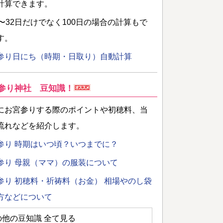
計算できます。
日〜32日だけでなく100日の場合の計算もで
す。
参り日にち（時期・日取り）自動計算
参り神社 豆知識！
にお宮参りする際のポイントや初穂料、当
流れなどを紹介します。
参り 時期はいつ頃？いつまでに？
参り 母親（ママ）の服装について
参り 初穂料・祈祷料（お金） 相場やのし袋
方などについて
の他の豆知識 全て見る