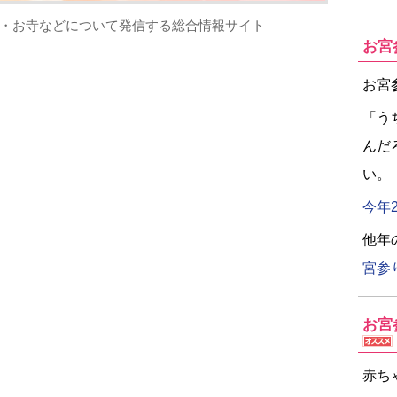
・お寺などについて発信する総合情報サイト
お宮
お宮
「う
んだ
い。
今年
他年
宮参
お宮
赤ち