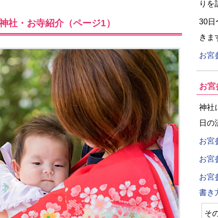
りを
30
神社・お寺紹介（ページ1）
きま
お宮
お宮
神社
日の
お宮
お宮
お宮
書き
そ