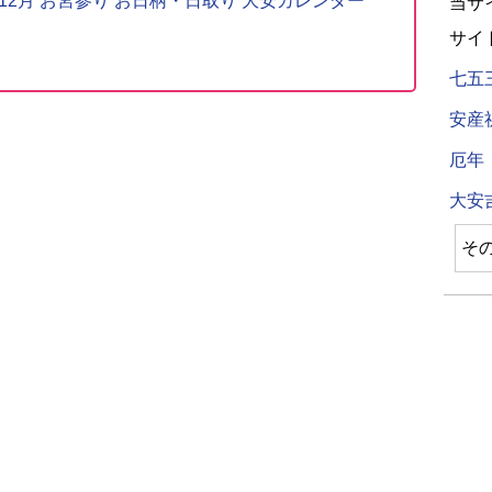
〜12月 お宮参り お日柄・日取り 大安カレンダー
当サ
サイ
七五
安産
厄年
大安
そ