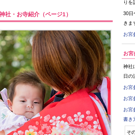
りを
30
神社・お寺紹介（ページ1）
きま
お宮
お宮
神社
日の
お宮
お宮
お宮
書き
そ