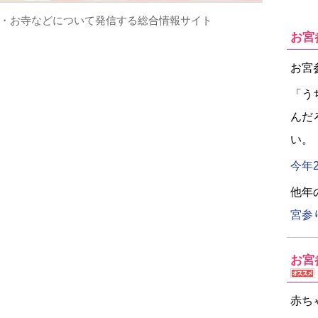
・お寺などについて発信する総合情報サイト
お宮
お宮
「う
んだ
い。
今年
他年
宮参
お宮
赤ち