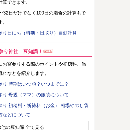
計算できます。
日〜32日だけでなく100日の場合の計算もで
す。
参り日にち（時期・日取り）自動計算
参り神社 豆知識！
にお宮参りする際のポイントや初穂料、当
流れなどを紹介します。
参り 時期はいつ頃？いつまでに？
参り 母親（ママ）の服装について
参り 初穂料・祈祷料（お金） 相場やのし袋
方などについて
の他の豆知識 全て見る