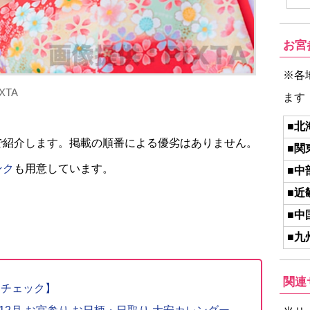
お宮
※各
TA
ます
■北
で紹介します。掲載の順番による優劣はありません。
■関
ンク
も用意しています。
■中
■近
■中
■九
関連
りチェック】