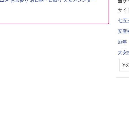
〜12月 お宮参り お日柄・日取り 大安カレンダー
当サ
サイ
七五
安産
厄年
大安
そ