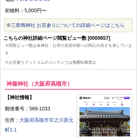
初穂料：5,000円〜
※
三島鴨神社 お宮参りについての詳細ページはこちら
こちらの神社詳細ページ閲覧ビュー数 [0000657]
※閲覧ビュー数は各神社・お寺の安産祈願への関心の高さを表していま
す
※お宮参りドットコムのコンテンツは無断転載禁止
神服神社（大阪府高槻市）
【神社情報】
郵便番号：569-1033
住所：
大阪府高槻市宮之川原元
町1-1