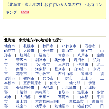
【北海道・東北地方】おすすめ＆人気の神社・お寺ラン
キング
北海道・東北地方内の地域名で探す
仙台市
|
札幌市
|
秋田市
|
いわき市
|
石巻市
|
函館市
|
大崎市
|
小樽市
|
郡山市
|
盛岡市
|
山
形市
|
旭川市
|
福島市
|
青森市
|
八戸市
|
室蘭
市
|
帯広市
|
釧路市
|
奥州市
|
岩沼市
|
弘前
市
|
紫波郡
|
つがる市
|
三戸郡
|
伊達市
|
北上
市
|
南陽市
|
河東郡
|
登米市
|
白河市
|
米沢
市
|
花巻市
|
苫小牧市
|
西村山郡
|
遠田郡
|
須
賀川市
|
鶴岡市
|
むつ市
|
一関市
|
上山市
|
二
本松市
|
五所川原市
|
仙北市
|
仙北郡
|
伊達
郡
|
会津若松市
|
勇払郡
|
北広島市
|
北津軽
郡
|
十勝郡
|
南相馬市
|
名取市
|
塩竈市
|
多賀
城市
|
大沼郡
|
天童市
|
寒河市
|
山本郡
|
平川
市
|
最上郡
|
本吉郡南三陸町
|
東松島市
|
東白川
郡
|
根室市
|
横手市
|
気仙沼市
|
猪苗代町
|
田