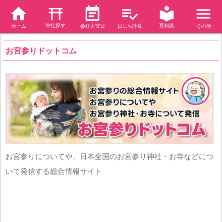
神社探す
豆知識
ホーム
参拝大安日
日にち計算
その他
お宮参りドットコム
お宮参りについてや、日本全国のお宮参り神社・お寺などにつ
いて発信する総合情報サイト