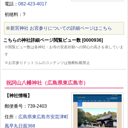
電話：
082-423-4017
初穂料：?
※
新宮神社 お宮参りについての詳細ページはこちら
こちらの神社詳細ページ閲覧ビュー数 [0000936]
※閲覧ビュー数は各神社・お寺の安産祈願への関心の高さを表していま
す
※お宮参りドットコムのコンテンツは無断転載禁止
祝詞山八幡神社（広島県東広島市）
【神社情報】
郵便番号：739-2403
住所：
広島県東広島市安芸津町
風早丸日面368