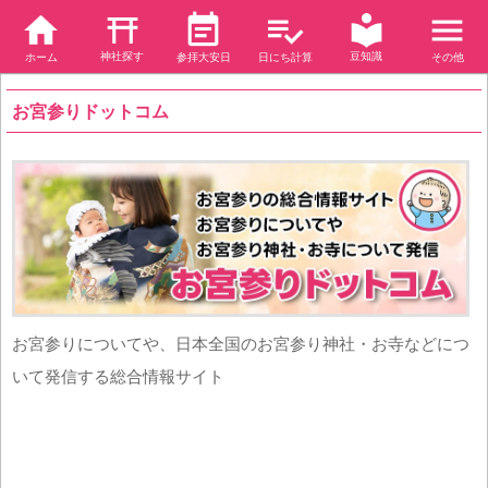
神社探す
豆知識
ホーム
参拝大安日
日にち計算
その他
お宮参りドットコム
お宮参りについてや、日本全国のお宮参り神社・お寺などにつ
いて発信する総合情報サイト