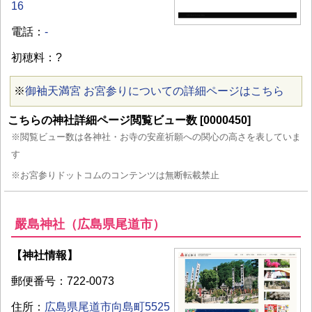
16
電話：
-
初穂料：?
※
御袖天満宮 お宮参りについての詳細ページはこちら
こちらの神社詳細ページ閲覧ビュー数 [0000450]
※閲覧ビュー数は各神社・お寺の安産祈願への関心の高さを表していま
す
※お宮参りドットコムのコンテンツは無断転載禁止
嚴島神社（広島県尾道市）
【神社情報】
郵便番号：722-0073
住所：
広島県尾道市向島町5525