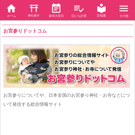
神社探す
豆知識
ホーム
参拝大安日
日にち計算
その他
お宮参りドットコム
お宮参りについてや、日本全国のお宮参り神社・お寺などにつ
いて発信する総合情報サイト