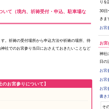
りを
30
ついて（境内、祈祷受付・申込、駐車場な
きま
お宮
ます。祈祷の受付場所から申込方法や祈祷の場所、待
お宮
山神社でのお宮参り当日におさえておきたいことなど
神社
日の
お宮
お宮
社のお宮参りについて】
お宮
書き
そ