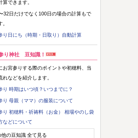
計算できます。
日〜32日だけでなく100日の場合の計算もで
す。
参り日にち（時期・日取り）自動計算
参り神社 豆知識！
にお宮参りする際のポイントや初穂料、当
流れなどを紹介します。
参り 時期はいつ頃？いつまでに？
参り 母親（ママ）の服装について
参り 初穂料・祈祷料（お金） 相場やのし袋
方などについて
の他の豆知識 全て見る