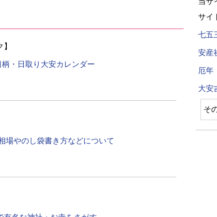
当サ
サイ
七五
ク】
安産
お日柄・日取り大安カレンダー
厄年
大安
そ
）相場やのし袋書き方などについて