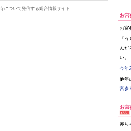
寺について発信する総合情報サイト
お宮
お宮
「う
んだ
い。
今年
他年
宮参
お宮
赤ち