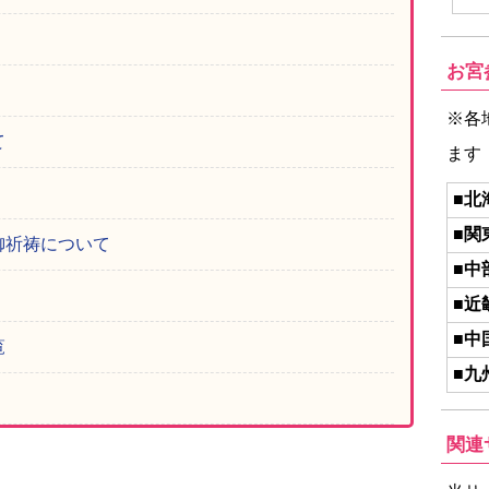
お宮
※各
て
ます
■北
■関
御祈祷について
■中
■近
■中
覧
■九
関連